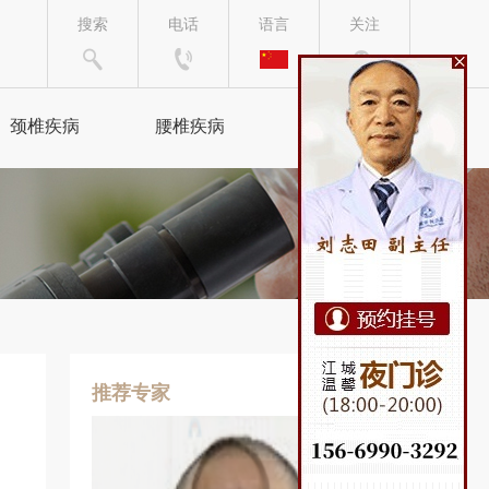
搜索
电话
语言
关注
颈椎疾病
腰椎疾病
来院路线
颈椎病
腰椎间盘突出
颈腰综合症
腰椎病
椎管狭窄
坐骨神经痛
手脚麻木
腰肌劳损
推荐专家