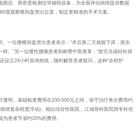
电图仪、骨密度检测仪等辅助设备，为全面评估病情提供数据
360度观察椎间盘突出位置，制定更精准的手术方案。
频词。一位腰椎间盘突出患者表示：“术后第二天就能下床，医生
一样。”另一位慢性腰痛患者则称赞中医推拿：“按完当场轻松很
还设立24小时咨询热线，随时解答患者疑问，这种“全程护
明。基础检查费用在200-500元之间，保守治疗单次费用约
(根据病情复杂程度浮动)。相比综合性医院，江城骨科医院因专科优
能为患者节省约20%的费用。