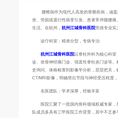
腰椎病作为现代人高发的骨骼疾病，涵盖腰
坐、劳损或退行性病变引发。患者常伴随腰痛
生活。在杭州，
杭州江城骨科医院
凭借专业实
诊疗科室：精准分型，专病专治
杭州江城骨科医院
以脊柱外科为核心科室
诊、坐骨神经痛门诊、强直性脊柱炎门诊等。科
史询问、体格检查到影像学分析，层层把关，
CT/MRI影像，明确突出节段与神经受压程
名医团队：学术深厚，经验丰富
医院汇聚了一批国内骨科领域权威专家，形
队成员多具有三甲医院工作背景，其中不乏参