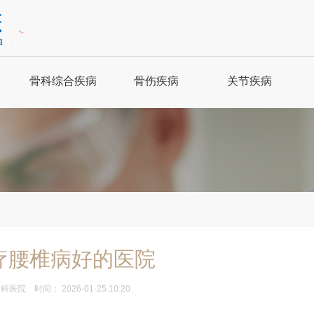
骨科综合疾病
骨伤疾病
关节疾病
强直性脊柱炎
骨科保健
关节炎
骨质增生
骨折
风湿性关节炎
腰腿疼痛
关节脱位
股骨头坏死
肩周炎
腰扭伤
痛风
疗腰椎病好的医院
骨科医院
时间： 2026-01-25 10:20