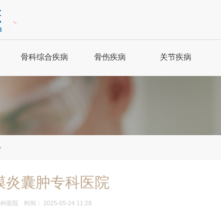
骨科综合疾病
骨伤疾病
关节疾病
强直性脊柱炎
骨科保健
关节炎
骨质增生
骨折
风湿性关节炎
腰腿疼痛
关节脱位
股骨头坏死
>
肩周炎
腰扭伤
痛风
膜炎囊肿专科医院
骨科医院
时间： 2025-05-24 11:28