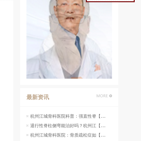
最新资讯
杭州江城骨科医院科普：强直性脊【07-23】
退行性脊柱侧弯能治好吗？杭州江【07-23】
杭州江城骨科医院：骨质疏松症如【07-23】