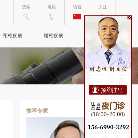
搜索
电话
语言
关注
颈椎疾病
腰椎疾病
来院路线
颈椎病
腰椎间盘突出
颈腰综合症
腰椎病
椎管狭窄
坐骨神经痛
手脚麻木
腰肌劳损
推荐专家