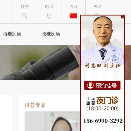
搜索
电话
语言
关注
颈椎疾病
腰椎疾病
来院路线
颈椎病
腰椎间盘突出
颈腰综合症
腰椎病
椎管狭窄
坐骨神经痛
手脚麻木
腰肌劳损
推荐专家