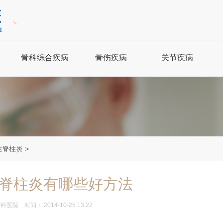
骨科综合疾病
骨伤疾病
关节疾病
强直性脊柱炎
骨科保健
关节炎
骨质增生
骨折
风湿性关节炎
腰腿疼痛
关节脱位
股骨头坏死
性脊柱炎
>
肩周炎
腰扭伤
痛风
脊柱炎有哪些好方法
骨科医院
时间： 2014-10-25 13:22