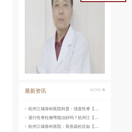
最新资讯
杭州江城骨科医院科普：强直性脊【07-23】
退行性脊柱侧弯能治好吗？杭州江【07-23】
杭州江城骨科医院：骨质疏松症如【07-23】