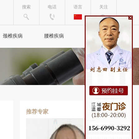
搜索
电话
语言
关注
颈椎疾病
腰椎疾病
来院路线
颈椎病
腰椎间盘突出
颈腰综合症
腰椎病
椎管狭窄
坐骨神经痛
手脚麻木
腰肌劳损
推荐专家