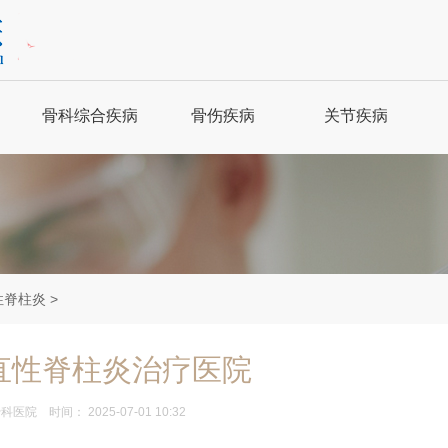
骨科综合疾病
骨伤疾病
关节疾病
强直性脊柱炎
骨科保健
关节炎
骨质增生
骨折
风湿性关节炎
腰腿疼痛
关节脱位
股骨头坏死
性脊柱炎
>
肩周炎
腰扭伤
痛风
直性脊柱炎治疗医院
骨科医院
时间： 2025-07-01 10:32