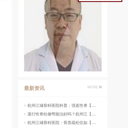
最新资讯
杭州江城骨科医院科普：强直性脊【07-23】
退行性脊柱侧弯能治好吗？杭州江【07-23】
杭州江城骨科医院：骨质疏松症如【07-23】