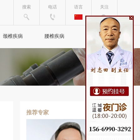
搜索
电话
语言
关注
颈椎疾病
腰椎疾病
来院路线
颈椎病
腰椎间盘突出
颈腰综合症
腰椎病
椎管狭窄
坐骨神经痛
手脚麻木
腰肌劳损
推荐专家