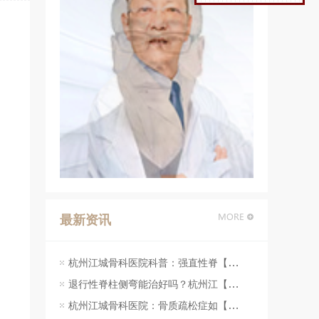
最新资讯
杭州江城骨科医院科普：强直性脊【07-23】
退行性脊柱侧弯能治好吗？杭州江【07-23】
杭州江城骨科医院：骨质疏松症如【07-23】