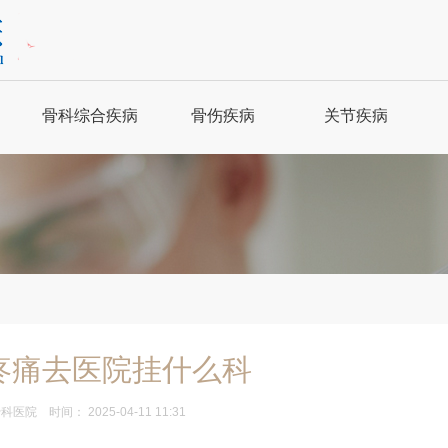
骨科综合疾病
骨伤疾病
关节疾病
强直性脊柱炎
骨科保健
关节炎
骨质增生
骨折
风湿性关节炎
腰腿疼痛
关节脱位
股骨头坏死
肩周炎
腰扭伤
痛风
疼痛去医院挂什么科
骨科医院
时间： 2025-04-11 11:31