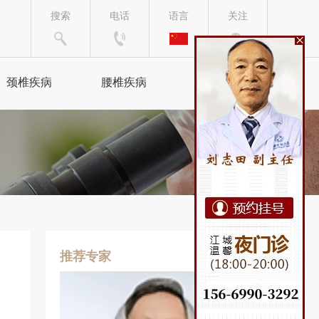
搜索
电话
语言
关注
颈椎疾病
腰椎疾病
来院路线
颈椎病
腰椎间盘突出
颈腰综合症
腰椎病
椎管狭窄
坐骨神经痛
手脚麻木
腰肌劳损
推荐专家