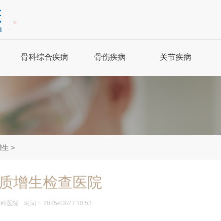
骨科综合疾病
骨伤疾病
关节疾病
强直性脊柱炎
骨科保健
关节炎
骨质增生
骨折
风湿性关节炎
腰腿疼痛
关节脱位
股骨头坏死
增生
>
肩周炎
腰扭伤
痛风
质增生检查医院
骨科医院
时间： 2025-03-27 10:53