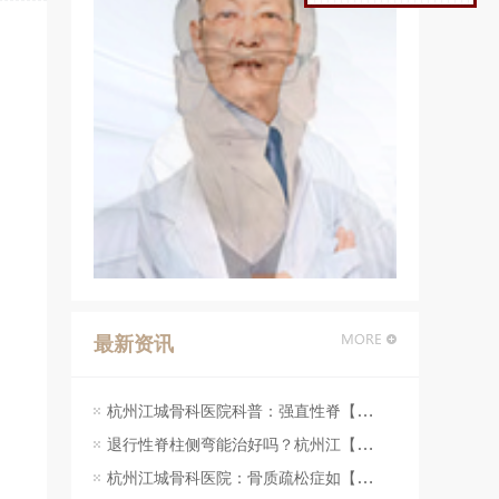
最新资讯
杭州江城骨科医院科普：强直性脊【07-23】
退行性脊柱侧弯能治好吗？杭州江【07-23】
杭州江城骨科医院：骨质疏松症如【07-23】